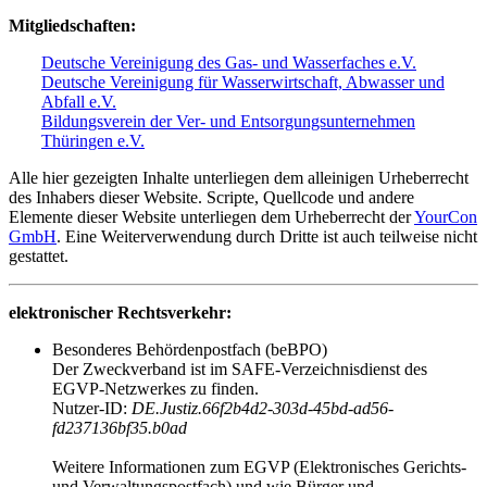
Mitgliedschaften:
Deutsche Vereinigung des Gas- und Wasserfaches e.V.
Deutsche Vereinigung für Wasserwirtschaft, Abwasser und
Abfall e.V.
Bildungsverein der Ver- und Entsorgungsunternehmen
Thüringen e.V.
Alle hier gezeigten Inhalte unterliegen dem alleinigen Urheberrecht
des Inhabers dieser Website. Scripte, Quellcode und andere
Elemente dieser Website unterliegen dem Urheberrecht der
YourCon
GmbH
. Eine Weiterverwendung durch Dritte ist auch teilweise nicht
gestattet.
elektronischer Rechtsverkehr:
Besonderes Behördenpostfach (beBPO)
Der Zweckverband ist im SAFE-Verzeichnisdienst des
EGVP-Netzwerkes zu finden.
Nutzer-ID:
DE.Justiz.66f2b4d2-303d-45bd-ad56-
fd237136bf35.b0ad
Weitere Informationen zum EGVP (Elektronisches Gerichts-
und Verwaltungspostfach) und wie Bürger und