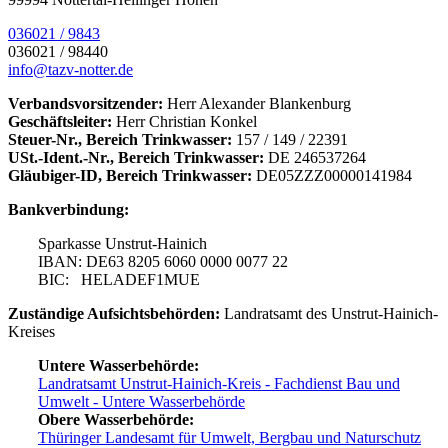
036021 / 9843
036021 / 98440
info@tazv-notter.de
Verbandsvorsitzender:
Herr Alexander Blankenburg
Geschäftsleiter:
Herr Christian Konkel
Steuer-Nr., Bereich Trinkwasser:
157 / 149 / 22391
USt.-Ident.-Nr., Bereich Trinkwasser:
DE 246537264
Gläubiger-ID, Bereich Trinkwasser:
DE05ZZZ00000141984
Bankverbindung:
Sparkasse Unstrut-Hainich
IBAN: DE63 8205 6060 0000 0077 22
BIC: HELADEF1MUE
Zuständige Aufsichtsbehörden:
Landratsamt des Unstrut-Hainich-
Kreises
Untere Wasserbehörde:
Landratsamt Unstrut-Hainich-Kreis - Fachdienst Bau und
Umwelt - Untere Wasserbehörde
Obere Wasserbehörde:
Thüringer Landesamt für Umwelt, Bergbau und Naturschutz