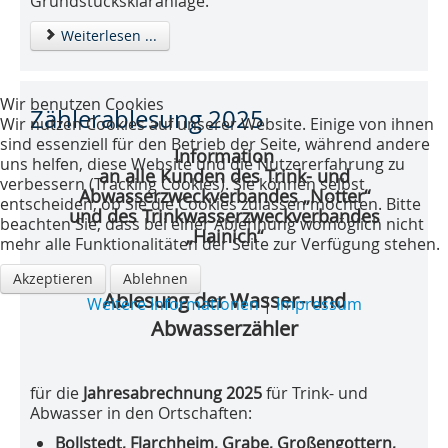
Grundstückskläranlage.
Weiterlesen ...
Wir benutzen Cookies
Zählerablesung 2025
Wir nutzen Cookies auf unserer Website. Einige von ihnen
sind essenziell für den Betrieb der Seite, während andere
Information
uns helfen, diese Website und die Nutzererfahrung zu
an alle Kunden des Trink- und
verbessern (Tracking Cookies). Sie können selbst
Abwasserzweckverbandes „Notter“
entscheiden, ob Sie die Cookies zulassen möchten. Bitte
und des Trinkwasserzweckverbandes
beachten Sie, dass bei einer Ablehnung womöglich nicht
„Hainich“
mehr alle Funktionalitäten der Seite zur Verfügung stehen.
Akzeptieren
Ablehnen
Ablesung der Wasser- und
Weitere Informationen
|
Impressum
Abwasserzähler
für die
Jahresabrechnung 2025
für Trink- und
Abwasser in den Ortschaften:
Bollstedt, Flarchheim, Grabe, Großengottern,