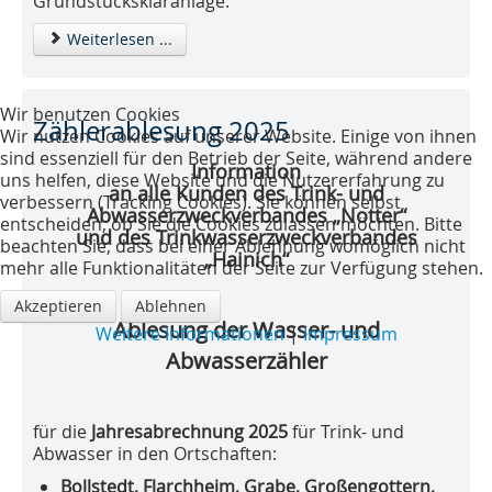
Grundstückskläranlage.
Weiterlesen ...
Wir benutzen Cookies
Zählerablesung 2025
Wir nutzen Cookies auf unserer Website. Einige von ihnen
sind essenziell für den Betrieb der Seite, während andere
Information
uns helfen, diese Website und die Nutzererfahrung zu
an alle Kunden des Trink- und
verbessern (Tracking Cookies). Sie können selbst
Abwasserzweckverbandes „Notter“
entscheiden, ob Sie die Cookies zulassen möchten. Bitte
und des Trinkwasserzweckverbandes
beachten Sie, dass bei einer Ablehnung womöglich nicht
„Hainich“
mehr alle Funktionalitäten der Seite zur Verfügung stehen.
Akzeptieren
Ablehnen
Ablesung der Wasser- und
Weitere Informationen
|
Impressum
Abwasserzähler
für die
Jahresabrechnung 2025
für Trink- und
Abwasser in den Ortschaften:
Bollstedt, Flarchheim, Grabe, Großengottern,