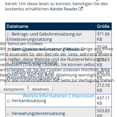
bereit. Um diese lesen zu können, benötigen Sie den
kostenlos erhältlichen
Adobe Reader
.
Dateiname
Größe
Beitrags- und Gebührensatzung zur
971.66
Entwässerungssatzung
KB
Wir benutzen Cookies
93.04
Wir nutzen Cookies auf unserer Website. Einige von ihnen
Beitragszusammensetzung Abwasser
KB
sind essenziell für den Betrieb der Seite, während andere
uns helfen, diese Website und die Nutzererfahrung zu
270.53
Entwässerungssatzung
verbessern (Tracking Cookies). Sie können selbst
KB
entscheiden, ob Sie die Cookies zulassen möchten. Bitte
Gebührensatzung zur
680.39
beachten Sie, dass bei einer Ablehnung womöglich nicht
Wasserbenutzungssatzung
KB
mehr alle Funktionalitäten der Seite zur Verfügung stehen.
212.16
Kleineinleitersatzung
Akzeptieren
Ablehnen
KB
Weitere Informationen
|
Impressum
437.11
Verbandssatzung
KB
503.83
Verwaltungskostensatzung
KB