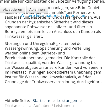
mehr alle Funktionalitäten der Seite zur Verfügung stehen.
Aus mehreren Tiefbrunnenanlagen, so z.B. im Gebiet
Akzeptieren
Ablehnen
Schlotheim oder der "Lochmühle" bei Körner, wird
Weitere Informationen
|
Impressum
sauberes, unbelastetes Grundwasser gewonnen. Aus
Gründen der hygienischen Sicherheit wird dieses
sogenannte Rohwasser desinfiziert und über ein
Rohrsystem bis zum letzen Anschluss den Kunden als
Trinkwasser geliefert.
Störungen und Unregelmäßigkeiten bei der
Wassergewinnung, Speicherung und Verteilung
werden online dem Betriebs- und
Bereitschaftspersonal gemeldet. Die Kontrolle der
Trinkwasserqualität, von der Wassergewinnung bis
zur Wasserabgabe an unsere Kunden, wird von einem
im Freistaat Thüringen akkreditiertem unabhängigem
Institut für Wasser- und Umweltanalytik, auf der
Grundlage der Trinkwasserverordnung, durchgeführt.
Aktuelle Seite:
Startseite
Leistungen
Trinkwasser
Aufgaben / Leistungen