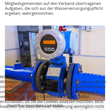
Mitgliedsgemeinden auf den Verband übertragenen
Aufgaben, die sich aus der Wasserversorgungspflicht
ergeben, wahrgenommen.
Wir benutzen Cookies
Wir nutzen Cookies auf unserer Website. Einige von ihnen
sind essenziell für den Betrieb der Seite, während andere
uns helfen, diese Website und die Nutzererfahrung zu
verbessern (Tracking Cookies). Sie können selbst
entscheiden, ob Sie die Cookies zulassen möchten. Bitte
Durchflussmesszähler Lochmühle.
beachten Sie, dass bei einer Ablehnung womöglich nicht