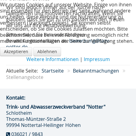
Wir nutzen Cookies auf unserer Website. Einige von ihnen
Wir sind jedoch immer auf der Suche nach
sind essenziell für den Betrieb der Seite, während andere
talentierten und motivierten Fachkräften. Wenn Sie
uns helfen, diese Website und die Nutzererfahrung zu
glauben, dass Sie gut zu uns passen würden, freuen
verbessern (Tracking Cookies). Sie können selbst
wir uns auf Ihre Initiativbewerbung.
entscheiden, ob Sie die Cookies zulassen möchten. Bitte
Bitte senden Sie Ihre vollständigen
beachten Sie, dass bei einer Ablehnung womöglich nicht
Bewerbungsunterlagen an:
bewerbung@tazv-
mehr alle Funktionalitäten der Seite zur Verfügung stehen.
notter.de
Akzeptieren
Ablehnen
Weitere Informationen
|
Impressum
Aktuelle Seite:
Startseite
Bekanntmachungen
Stellenangebote
Kontakt:
Trink- und Abwasser­zweckverband "Notter"
Schlotheim
Thomas-Müntzer-Straße 2
99994 Nottertal-Heilinger Höhen
036021 / 9843