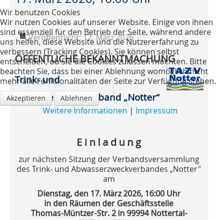
Wir benutzen Cookies
Wir nutzen Cookies auf unserer Website. Einige von ihnen
sind essenziell für den Betrieb der Seite, während andere
Veröffentlicht: 12. März 2026
uns helfen, diese Website und die Nutzererfahrung zu
verbessern (Tracking Cookies). Sie können selbst
ÖFFENTLICHE BEKANNTMACHUNG
entscheiden, ob Sie die Cookies zulassen möchten. Bitte
beachten Sie, dass bei einer Ablehnung womöglich nicht
Trink- und
mehr alle Funktionalitäten der Seite zur Verfügung stehen.
Abwasserzweckverband „Notter“
Akzeptieren
Ablehnen
Weitere Informationen
|
Impressum
E i n l a d u n g
zur nächsten Sitzung der Verbandsversammlung
des Trink- und Abwasserzweckverbandes „Notter"
am
Dienstag, den 17. März 2026, 16:00 Uhr
in den Räumen der Geschäftsstelle
Thomas-Müntzer-Str. 2 in 99994 Nottertal-