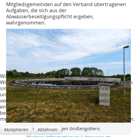
Mitgliedsgemeinden auf den Verband übertragenen
Aufgaben, die sich aus der
Abwasserbeseitigungspflicht ergeben,
wahrgenommen.
Wir benutzen Cookies
Wir nutzen Cookies auf unserer Website. Einige von ihnen
sind essenziell für den Betrieb der Seite, während andere
uns helfen, diese Website und die Nutzererfahrung zu
verbessern (Tracking Cookies). Sie können selbst
entscheiden, ob Sie die Cookies zulassen möchten. Bitte
beachten Sie, dass bei einer Ablehnung womöglich nicht
mehr alle Funktionalitäten der Seite zur Verfügung stehen.
Nachklärbecken Kläranlagen Großengottern.
Akzeptieren
Ablehnen